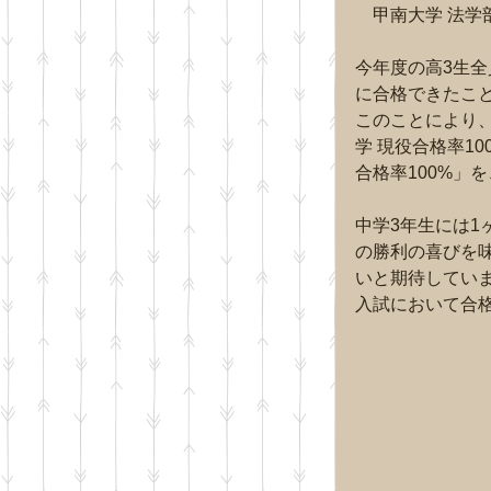
　甲南大学 法学
今年度の高3生
に合格できたこ
このことにより
学 現役合格率10
合格率100%」
中学3年生には1
の勝利の喜びを
いと期待してい
入試において合