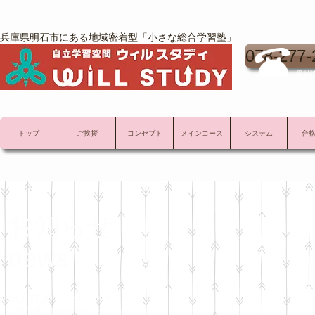
兵庫県明石市にある地域密着型「小さな総合学習塾」
078-277-
受付時
トップ
ご挨拶
コンセプト
メインコース
システム
合
お知らせ
news
WILL STUDY ウィル スタディの
最新情報をお知らせいたします。