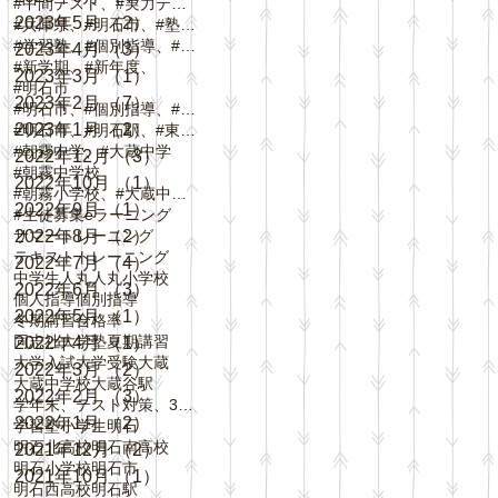
#中間テスト、#実力テスト、#テスト対策
2023年5月
（2）
2件の記事
#兵庫県、#明石市、#塾、#個別指導
#学習塾、#個別指導、#自立学習、#人丸小学校、#
2023年4月
（3）
3件の記事
#新学期、#新年度、
2023年3月
（1）
1件の記事
#明石市
2023年2月
（7）
7件の記事
#明石市、#個別指導、#春期講習、
2023年1月
（2）
2件の記事
#明石市、#明石駅、#東野町、#大蔵谷駅、#
#朝霧中学、#大蔵中学
2022年12月
（3）
3件の記事
#朝霧中学校
2022年10月
（1）
1件の記事
#朝霧小学校、#大蔵中学校、#中崎小学校、#
2022年9月
（1）
1件の記事
#生徒募集
eラーニング
サマートレーニング
2022年8月
（2）
2件の記事
テキスト
トレーニング
2022年7月
（4）
4件の記事
中学生
人丸
人丸小学校
2022年6月
（3）
3件の記事
個人指導
個別指導
2022年5月
（1）
1件の記事
冬期講習
合格率
同志社大学
塾
夏期講習
2022年4月
（1）
1件の記事
大学入試
大学受験
大蔵
2022年3月
（2）
2件の記事
大蔵中学校
大蔵谷駅
2022年2月
（3）
3件の記事
学年末、テスト対策、3学期、内申点、評定、
2022年1月
（2）
2件の記事
学習塾
小学生
明石
明石北高校
明石南高校
2021年12月
（2）
2件の記事
明石小学校
明石市
2021年10月
（1）
1件の記事
明石西高校
明石駅