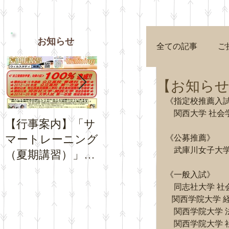
お知らせ
全ての記事
ご
【お知らせ
《指定校推薦入
　関西大学 社会
【行事案内】「サ
【お知らせ】夏休
【お知
マートレーニング
み期間中の「通常
Goog
《公募推薦》
　武庫川女子大学
（夏期講習）」の
トレーニング」の
プロフ
お申込受付を開始
日程について
チコミ
《一般入試》
いたします。
さい。
　同志社大学 社
   関西学院大学
　関西学院大学 
　関西学院大学 