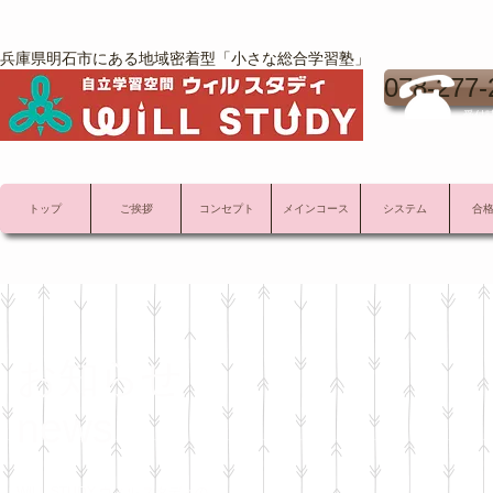
兵庫県明石市にある地域密着型「小さな総合学習塾」
078-277-
受付時
トップ
ご挨拶
コンセプト
メインコース
システム
合
お知らせ
news
WILL STUDY ウィル スタディの