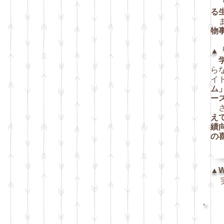
る
ま
物
▲
ら
イ
ム」
ー
さ
え
績
の
▲W
実