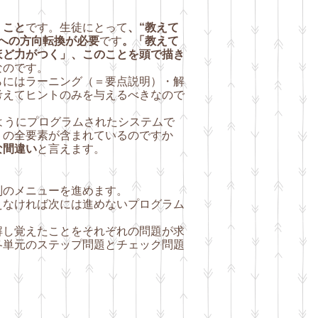
」こと
です。生徒にとって
、“教えて
へ
の方向転換が必要
です
。「教えて
ほど力がつく」、このことを頭で描き
なのです。
にはラーニング（＝要点説明）・解
考えてヒントのみを与えるべきなので
るようにプログラムされたシステムで
）
の全要素が含まれているのですか
な間違い
と言えます。
別のメニューを進めます。
えなければ次には進めないプログラム
解し覚えたことをそれぞれの問題が求
各単元のステ
ップ問題とチェック問題