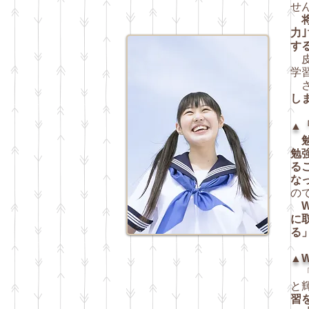
せ
力｣
す
皮
学習
さ
し
▲
勉
る
な
の
に
る
▲W
「
と
習