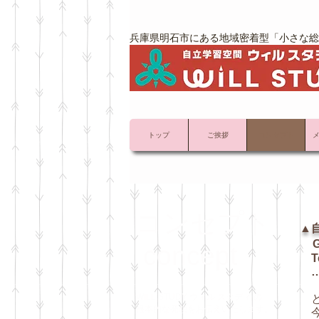
兵庫県明石市にある地域密着型「小さな総
トップ
ご挨拶
コンセプト
コンセプト
▲
G
concept
Tea
…
彼
WILL STUDY ウィル スタディ の
根本的な発想を
お伝えいたします。
今