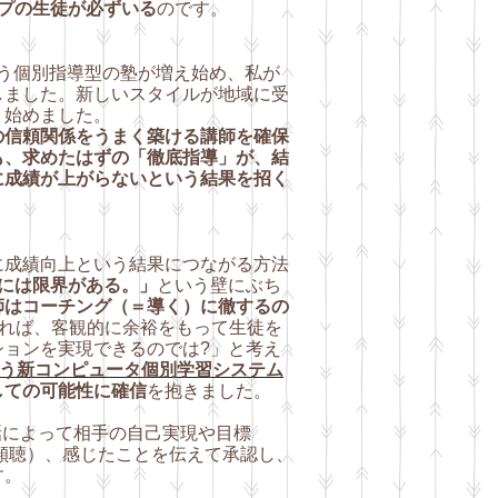
プの生徒が必ずいる
のです。
いう個別指導型の塾が増え始め、私が
しました。新しい
スタイルが地域に受
り始めました。
の信頼関係をうまく築ける
講師を確保
も、求めたはずの「徹底指導」が、結
に成績が上がらないという結果を招く
成績向上という結果につながる方法
には限界がある。」
という壁にぶち
師はコーチング（＝導く）に徹するの
れば、客観的に余裕をもって生徒を
ョンを実現できるのでは?」と考え
という新コンピュータ個別学習システム
しての可能性に確信
を抱きました。
対話によって相手の自己実現や目標
傾聴）、感じたことを伝え
て承認し、
す。