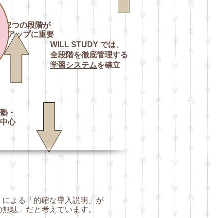
の2つの段階が
績アップに重要
WILL STUDY
では、
全段階を徹底管理する
学習
システム
を確立
塾・
中心
による「的確な導入説明」が
無駄」だと考えています。