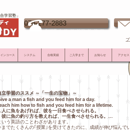
合学習塾」
お
078-277-2883
受付時間 9：00～16：00 22：30～23：00
プ
メインコース
システム
合格実績
ご入学まで
お知らせ
アクセス
自立学習のススメ ～「一生の宝物」～
ive a man a fish and you feed him for a day.
ch him how to fish and you feed him for a lifetime.
人に魚をあげれば、彼を一日食べさせられる。
に魚の釣り方を教えれば、一生食べさせられる。…
という英語のことわざがあります。
までたくさんの｢授業｣を受けてきたのに、成績が伸び悩んで