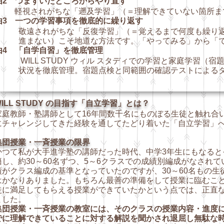
由2 つまずいたところからやり直す
視されがちな「遡及学習」（＝理解できていない箇所まで
由3 一つの学習事項を徹底的に繰り返す
遠されがちな「反復学習」（＝覚えるまで何度も繰り返し
進ま
ない）こそ地道な方法です。「やってみる」から「
由4 「自学自習」を徹底管理
ILL STUDY ウィル スタディでの学習と家庭学習（宿
況を徹底管理。
宿題点検と同範囲の確認テストによる
ILL STUDY の目指す「自立学習」とは？
庭教師・塾講師として16年間数千名にものぼる生徒と触れ合
にチャレンジしてきた経験を通してたどり着いた「自立学習」
集団授業・一斉授業の限界
つて私が大手進学塾の講師だった時代、中学3年生にもなるとそ
籍し、約30～60名ずつ、5～6クラスでの成績別編成がなされ
績がクラス編成の基準となっていたのですが、30～60名もの生
はかなりありました。もちろん最善の準備をして授業に臨むこ
徒に満足してもらえる授業ができていたかという点では、正直
ました。
集団授業・一斉授業の教室には、そのクラスの授業内容・進度
でに理解できていることに対する解説を聞かされ退屈し
無駄な