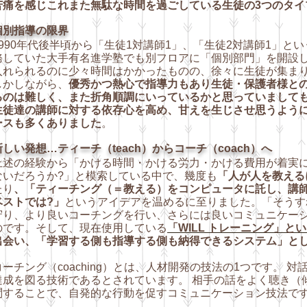
苦痛を感じこれまた無駄な時間を過ごしている生徒の3つのタイ
個別指導の限界
990年代後半頃から「生徒1対講師1」、「生徒2対講師1」と
務していた大手有名進学塾でも別フロアに「個別部門」を開設
入れられるのに少々時間はかかったものの、徐々に生徒が集ま
かしながら、
優秀かつ熱心で指導力もあり生徒・保護者様と
るのは難しく、また折角順調にいっているかと思っていまして
生徒達の講師に対する依存心を高め、甘えを生じさせ思うよう
ースも多くありました
。
しい発想…ティーチ（teach）からコーチ（coach）へ
述の経験から「かける時間・かける労力・かける費用が着実に
ないだろうか?」と模索している中で、幾度も
「人が人を教える
たり
、「ティーチング（＝教える）をコンピュータに託し、講
ベストでは?」
というアイデアを温めるに至りました。「そうす
守り、より良いコーチングを行い、さらには良いコミュニケーシ
のです。そして、現在使用している
「WILL トレーニング」
出会い、「学習する側も指導する側も納得できるシステム」と
コーチング（coaching）とは、人材開発の技法の1つです。 
成を
図る技術であるとされています。 相手の話をよく聴き（
問
することで、
自発的な行動を促すコミュニケーション技法で