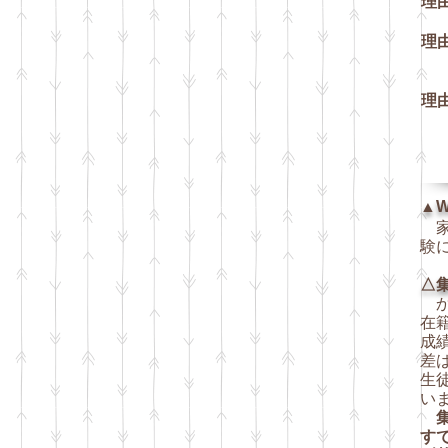
理
軽
理
敬
理
W
状
▲W
家
験
△
か
在
成
差
生
い
す