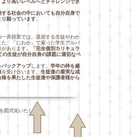
、
より高いレベルへとチャレンジでき
動する社会の中においても自分自身で
より願っています
。
の一斉授業では、退屈する生徒やわか
また、「にわか」で雇った学生アルバ
差があります。
「完全個別カリキュラ
ての生徒が自分自身の課題に適切なペ
をバックアップ
します。
学年の枠を越
激
を受け合います。
生徒達の着実な成
合格を果たした生徒達や保護者様から
ーンを図式化いたします。
て