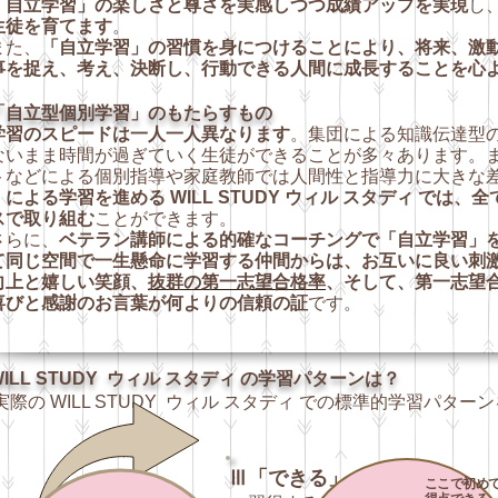
「自立学習」の楽しさと尊さを実感しつつ成績アップを実現
し
生徒を育てます
。
た、
「自立学習」の習慣を身につけることにより、
将来、激
事を捉え、考え、決断し、行動できる人間に成長することを心
「自立型個別学習」のもたらすもの
学習のスピードは一人一人異なります
。集団による知識伝達型
ないまま時間が過ぎていく生徒ができることが多々あります。
トなどによる個別指導や家庭教師では人間性と指導力に大きな
による学習を進める WILL STUDY
ウィル スタディ
では、全
スで取り組む
ことができます。
らに、
ベテラン講師による的確なコー
チングで「自立学習」
て同じ空間で一生懸命に学習する仲間からは、お互いに良い刺
向上と嬉しい笑顔、
抜群の第一志望合格率
、そして、第一志望
喜びと感謝のお言葉が何よりの信頼の証
です。
ILL STUDY
ウィル スタディ の学習パターンは？
際の WILL STUDY ウィル スタディ での標準的学習パタ
Ⅲ「できる」
ここで初め