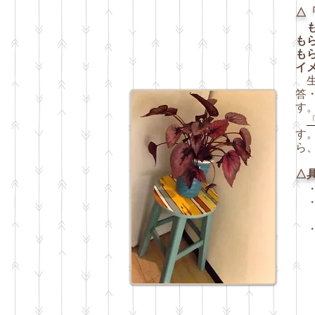
△
も
も
イ
生
答
す
す
ら
△
で