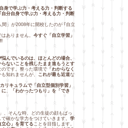
自身で学ぶ力・考える力・判断する
｢自分自身で学ぶ力・考える力・判断
」が2008年に開校したのが ｢自立
ではありません。
今すぐ「自立学習」
!
び悩んでいるのは、ほとんどの場合、
からない
ことを残したまま進もうとす
なのです。整った環境で
「わからなく
かも知れませんが、
これが最も近道
な
善のカリキュラムで「自立型個別学習」
」に
、
「わか
ったつもり」を「でき
」、そんな時、どの生徒の顔もぱっ
しで確かな学力を
つけていきます。
学
自立心」を育てる
ことを目指します。