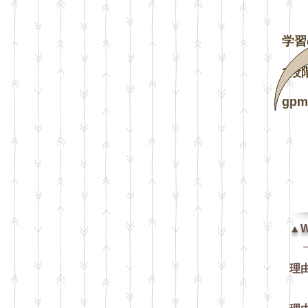
学習
3段
gpm
▲W
上
理
そ
あ