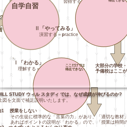
得点できる
習得する＝
m
aster
自学自習
こ
の
成
Ⅱ「やってみる」
階
演習する＝
p
ractice
Ⅰ「わかる」
ここだけでは
大部分の学校・
理解する＝
g
rasp
得点できない
予備校はここが
ILL STUDY ウィル スタディ では、なぜ成績が伸びるのか?
図を文面で補足説明いたします。
由1 授業をしない
の生徒に標準的な「言葉の力」があり、「適切な教材」
ればポイントの説明が「わかる」ので、「授業は時間の