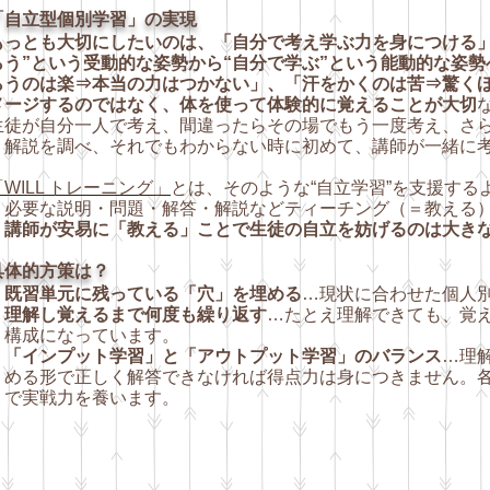
「自立型個別学習」の実現
もっとも大切にしたいのは、「自分で考え学ぶ力を身につける
らう”という受動的な姿勢から“自分で学ぶ”という能動的な姿勢
らうのは楽⇒本当の力はつかない」、「汗をかくのは苦⇒驚く
メージするのではなく、体を使って
体験的に覚えることが大切
徒が自分一人で考え、間違ったらその場でもう一度考え、さら
・解説を調べ、それでもわからない時に初めて、講師が一緒に
。
「WILL トレーニング」
とは、そのような“自立学習”を支援す
。必要な説明・問題・解答・解説などティーチング
（＝教える
、
講師が安易に「教える」ことで生徒の自立を妨げるのは大き
具体的方策は？
・
既習単元に残っている「穴」を埋める
…現状に合わせた個人
・
理解し覚えるまで何度も繰り返す
…たとえ理解できても、覚
構成
になっています。
・
「インプット学習」と「アウトプット学習」のバランス
…理
める
形で正しく解答できなければ得点力は身につきません。
実戦力
を養います。