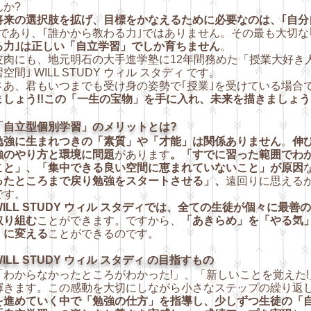
んか?
将来の選択肢を拡げ、目標をかなえるために必要なのは、｢自分
であり、｢誰かから教わる力｣ではありません。その最も大切な
る力｣は正しい「自立学習」でしか育ちません
。
肉にも、地元明石の大手進学塾に12年間務めた「授業大好き人間
空間｣ WILL STUDY
ウィル スタディ
です。
あ、君もいつまでも受け身の姿勢で｢授業｣を受けている場合
ましょう!!この「一生の宝物」を手に入れ、未来を描きましょう!
「自立型個別学習」のメリットとは?
勉強に生まれつきの「素質」や「才能」は関係ありません
。
伸
強のやり方と環境に問題
があります
。「すでに習った範囲でわ
こと」、「集中できる良い空間に恵まれていないこと」が原因
ったところまで戻り勉強をスタートさせ
る」、
遠回りに思える
です。
WILL STUDY ウィル スタディでは、全ての生徒が個々に最
取り組む
ことができます。ですから、
「あきらめ」を「やる気
」に変える
ことができるのです。
ILL STUDY ウィル スタディ の目指すもの
わからなかったところがわかった!」、「新しいことを覚えた!
輝きます。この感動を大切にしながら小さなステップの繰り返
を進めていく中で「勉強の仕方」を指導し、少しずつ生徒の「