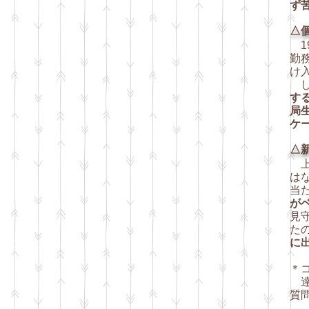
ず
△
1
勤
け
し
す
局
ケ
△新
上
は
当
が
見
た
に
＊
達
質