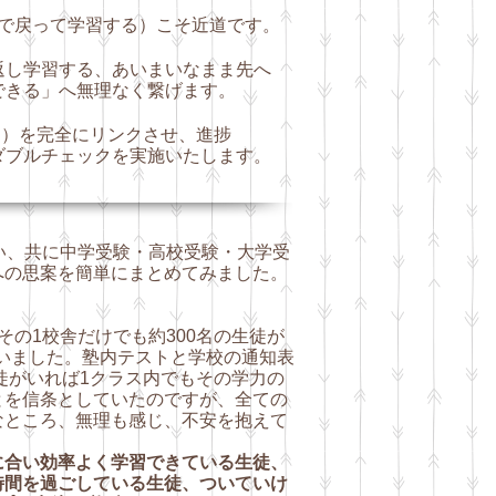
戻って学習する）こそ近道です。
学習する、あいまいなまま先へ
できる」へ無理なく繋げます。
題）を完全にリンクさせ、進捗
ダブルチェックを実施いたします。
い、共に中学受験・高校受験・大学受
への思案
を簡単にまとめてみました。
の1校舎だけでも約300名の生徒が
ていました。塾
内テストと学校の通知表
徒がいれば1クラス内でもその学力の
とを信条としていたのですが、全ての
なところ、無理も感じ、不安を抱えて
に合い効率よく学習できている生徒、
時間を過ごしている生徒
、ついていけ