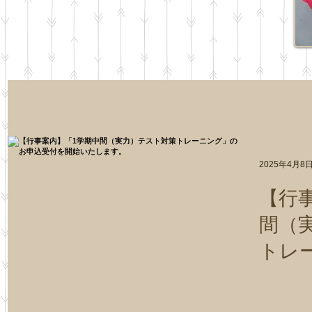
2025年4月8
【行
間（
トレ
込受
す。