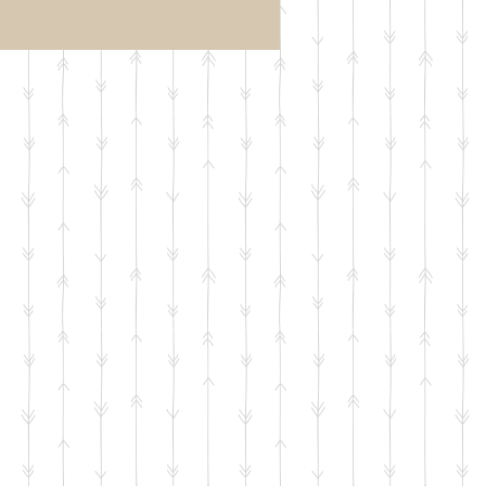
1学期期
【行事案内】「1学期中
トレーニ
間テスト対策トレーニ
込受付を
ング」のお申込受付を
す。
開始いたします。