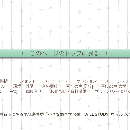
↑ このページのトップに戻る ↑
挨拶
コンセプト
メイン
コース
オプションコース
システ
ール
環境・設備
合格実績
喜びの声[高校]
喜びの声[大学]
ス
FAQ
体験入学
お問合せ・資料請求
プライバシーポリ
石市にある地域密着型「小さな総合学習塾」WILL STUDY ウィル スタディ All