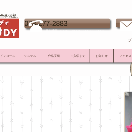
合学習塾」
お
078-277-2883
受付時間 9：00～16：00 22：30～23：00
プ
メインコース
システム
合格実績
ご入学まで
お知らせ
アクセス