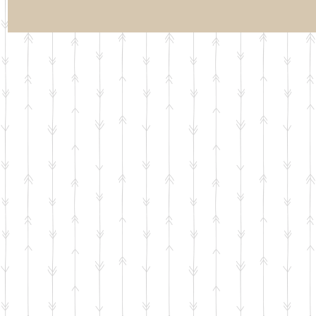
らせ】夏休み期
【お知らせ】Google ビ
【行事案内】「
「通常トレーニ
ジネスプロフィールの
末テスト対策
の日程について
クチコミをご覧くださ
ング」のお申
い。
開始いたしま