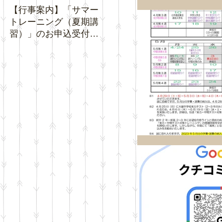
【行事案内】「サマー
【お知らせ】夏休み期
【お知
トレーニング（夏期講
間中の「通常トレーニ
ジネ
習）」のお申込受付を
ング」の日程について
クチ
開始いたします。
い。