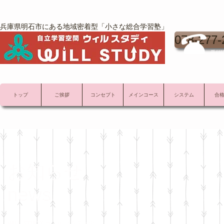
兵庫県明石市にある地域密着型「小さな総合学習塾」
078-277-
受付時
トップ
ご挨拶
コンセプト
メインコース
システム
合
お知らせ
news
WILL STUDY ウィル スタディの