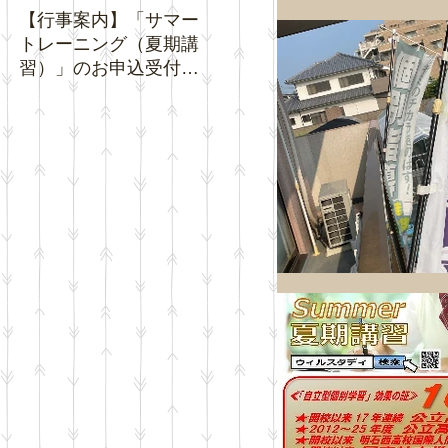
【行事案内】「サマー
【お知らせ】夏休み期
【お知
トレーニング（夏期講
間中の「通常トレーニ
ジネ
習）」のお申込受付を
ング」の日程について
クチ
開始いたします。
い。