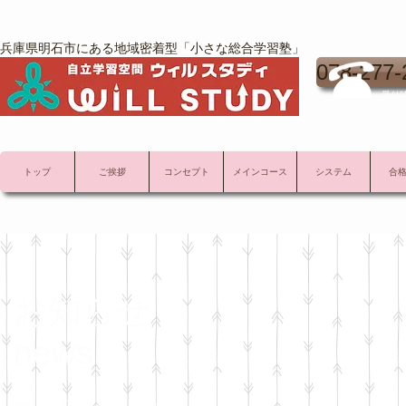
兵庫県明石市にある地域密着型「小さな総合学習塾」
078-277-
受付時
トップ
ご挨拶
コンセプト
メインコース
システム
合
お知らせ
news
WILL STUDY ウィル スタディの