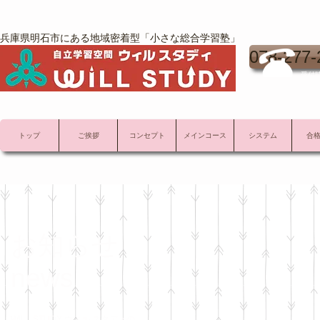
兵庫県明石市にある地域密着型「小さな総合学習塾」
078-277-
受付時
トップ
ご挨拶
コンセプト
メインコース
システム
合
お知らせ
news
WILL STUDY ウィル スタディの