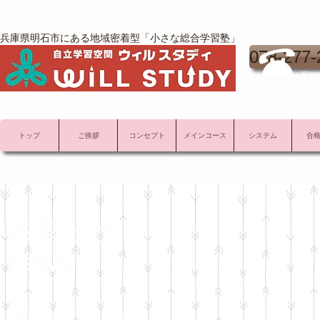
兵庫県明石市にある地域密着型「小さな総合学習塾」
078-277-
受付時
トップ
ご挨拶
コンセプト
メインコース
システム
合
お知らせ
news
WILL STUDY ウィル スタディの
最新情報をお知らせいたします。