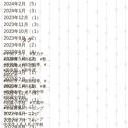
2024年2月
（5）
5件の記事
2024年1月
（3）
3件の記事
2023年12月
（1）
1件の記事
2023年11月
（3）
3件の記事
2023年10月
（1）
1件の記事
2023年9月
（2）
2件の記事
タグ
2023年8月
（2）
2件の記事
2023年6月
（4）
4件の記事
#中間テスト、#実力テスト、#テスト対策
2023年5月
（2）
2件の記事
#兵庫県、#明石市、#塾、#個別指導
#学習塾、#個別指導、#自立学習、#人丸小学校、#
2023年4月
（3）
3件の記事
#新学期、#新年度、
2023年3月
（1）
1件の記事
#明石市
2023年2月
（7）
7件の記事
#明石市、#個別指導、#春期講習、
2023年1月
（2）
2件の記事
#明石市、#明石駅、#東野町、#大蔵谷駅、#
#朝霧中学、#大蔵中学
2022年12月
（3）
3件の記事
#朝霧中学校
2022年10月
（1）
1件の記事
#朝霧小学校、#大蔵中学校、#中崎小学校、#
2022年9月
（1）
1件の記事
#生徒募集
eラーニング
サマートレーニング
2022年8月
（2）
2件の記事
テキスト
トレーニング
2022年7月
（4）
4件の記事
中学生
人丸
人丸小学校
2022年6月
（3）
3件の記事