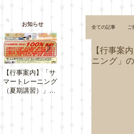
お知らせ
全ての記事
ご
【行事案内
ニング」
【行事案内】「サ
【お知らせ】夏休
【お知
マートレーニング
み期間中の「通常
Goog
（夏期講習）」の
トレーニング」の
プロフ
お申込受付を開始
日程について
チコミ
いたします。
さい。