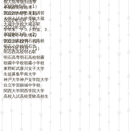
個人指導
個別指導
2022年5月
（1）
1件の記事
冬期講習
合格率
同志社大学
塾
夏期講習
2022年4月
（1）
1件の記事
大学入試
大学受験
大蔵
2022年3月
（2）
2件の記事
大蔵中学校
大蔵谷駅
2022年2月
（3）
3件の記事
学年末、テスト対策、3学期、内申点、評定、
2022年1月
（2）
2件の記事
学習塾
小学生
明石
明石北高校
明石南高校
2021年12月
（2）
2件の記事
明石小学校
明石市
2021年10月
（1）
1件の記事
明石西高校
明石駅
明石高専
明石高校
朝霧
朝霧中学校
朝霧小学校
東野町
武庫川女子大学
生徒募集
甲南大学
神戸大学
神戸女学院大学
自立学習
錦城中学校
関西大学
関西学院大学
高校入試
高校受験
高校生