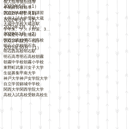
個人指導
個別指導
2022年5月
（1）
1件の記事
冬期講習
合格率
同志社大学
塾
夏期講習
2022年4月
（1）
1件の記事
大学入試
大学受験
大蔵
2022年3月
（2）
2件の記事
大蔵中学校
大蔵谷駅
2022年2月
（3）
3件の記事
学年末、テスト対策、3学期、内申点、評定、
2022年1月
（2）
2件の記事
学習塾
小学生
明石
明石北高校
明石南高校
2021年12月
（2）
2件の記事
明石小学校
明石市
2021年10月
（1）
1件の記事
明石西高校
明石駅
明石高専
明石高校
朝霧
朝霧中学校
朝霧小学校
東野町
武庫川女子大学
生徒募集
甲南大学
神戸大学
神戸女学院大学
自立学習
錦城中学校
関西大学
関西学院大学
高校入試
高校受験
高校生