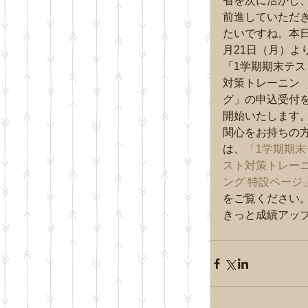
省を次に活かし
前進していただ
たいですね。本日
月21日（月）よ
「1学期期末テス
対策トレーニン
グ」の申込受付
開始いたします
関心をお持ちの
は、
「1学期期末
スト対策トレー
ング 特設ページ
をご覧ください
きっと成績アップ