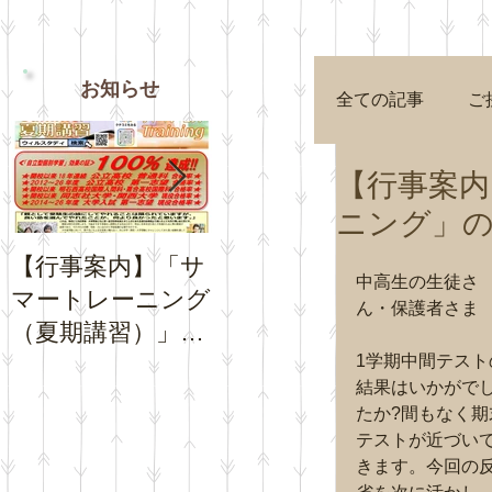
お知らせ
全ての記事
ご
【行事案内
ニング」
【行事案内】「サ
【お知らせ】夏休
【お知
中高生の生徒さ
マートレーニング
み期間中の「通常
Goog
ん・保護者さま
（夏期講習）」の
トレーニング」の
プロフ
お申込受付を開始
日程について
1学期中間テスト
チコミ
結果はいかがで
いたします。
さい。
たか?間もなく期
テストが近づい
きます。今回の