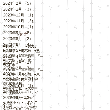
2024年2月
（5）
5件の記事
2024年1月
（3）
3件の記事
2023年12月
（1）
1件の記事
2023年11月
（3）
3件の記事
2023年10月
（1）
1件の記事
2023年9月
（2）
2件の記事
タグ
2023年8月
（2）
2件の記事
2023年6月
（4）
4件の記事
#中間テスト、#実力テスト、#テスト対策
2023年5月
（2）
2件の記事
#兵庫県、#明石市、#塾、#個別指導
#学習塾、#個別指導、#自立学習、#人丸小学校、#
2023年4月
（3）
3件の記事
#新学期、#新年度、
2023年3月
（1）
1件の記事
#明石市
2023年2月
（7）
7件の記事
#明石市、#個別指導、#春期講習、
2023年1月
（2）
2件の記事
#明石市、#明石駅、#東野町、#大蔵谷駅、#
#朝霧中学、#大蔵中学
2022年12月
（3）
3件の記事
#朝霧中学校
2022年10月
（1）
1件の記事
#朝霧小学校、#大蔵中学校、#中崎小学校、#
2022年9月
（1）
1件の記事
#生徒募集
eラーニング
サマートレーニング
2022年8月
（2）
2件の記事
テキスト
トレーニング
2022年7月
（4）
4件の記事
中学生
人丸
人丸小学校
2022年6月
（3）
3件の記事