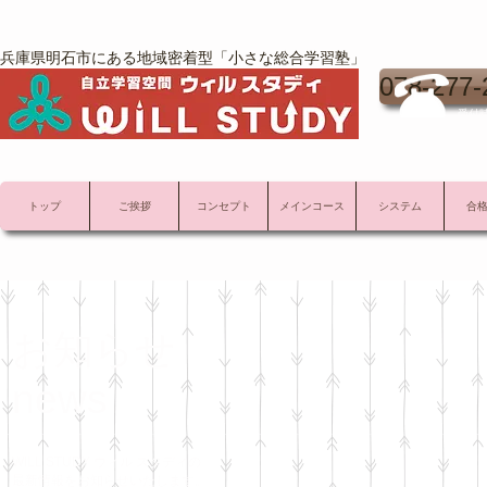
兵庫県明石市にある地域密着型「小さな総合学習塾」
078-277-
受付時
トップ
ご挨拶
コンセプト
メインコース
システム
合
お知らせ
news
WILL STUDY ウィル スタディの
最新情報をお知らせいたします。