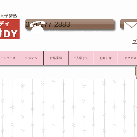
合学習塾」
お
078-277-2883
受付時間 9：00～16：00 22：30～23：00
プ
メインコース
システム
合格実績
ご入学まで
お知らせ
アクセス