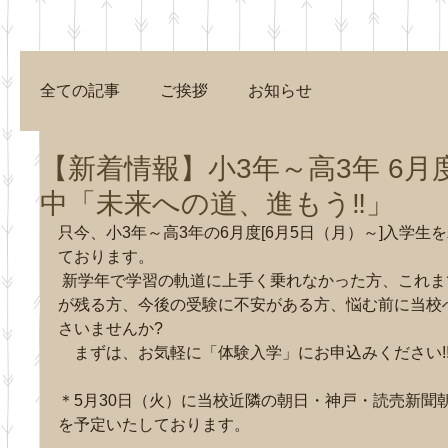
全ての記事
ご挨拶
お知らせ
【新着情報】小3年～高3年 6月
中「未来への道、進もう‼」
只今、小3年～高3年の6月度[6月5日（月）～]入学生
らせ】夏休
【お知らせ】
【行事案内】「
ております。
中の「通常
Google ビジネス
学期期末テス
 新学年で学習の軌道に上手く乗れなかった方、これまでの取り組みに反省
ニング」の
プロフィールのク
策トレーニン
が残る方、今後の受験に不安がある方、悩む前に当校
ついて
さいませんか?
チコミをご覧くだ
のお申込受付
　まずは、お気軽に「体験入学」にお申込みください!
さい。
始いたします
＊5月30日（火）に当校近隣の朝日・神戸・読売新聞
を予定いたしております。