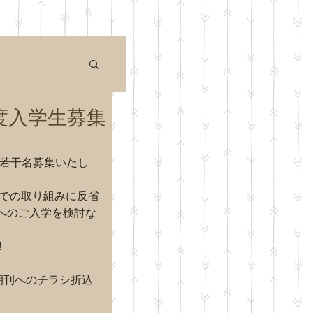
度入学生募集
を若干名募集いたし
1
【行事案内】「1
ト対
学期中間テスト対
グ」
策トレーニング」
へのご入学を検討な
を開
のお申込受付を開
!
。
始いたします。
朝刊へのチラシ折込