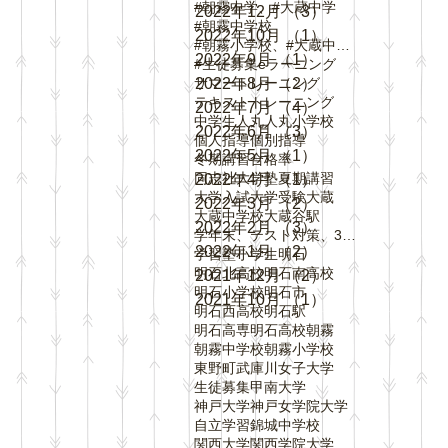
#朝霧中学、#大蔵中学
2022年12月
（3）
3件の記事
#朝霧中学校
2022年10月
（1）
1件の記事
#朝霧小学校、#大蔵中学校、#中崎小学校、#
2022年9月
（1）
1件の記事
#生徒募集
eラーニング
サマートレーニング
2022年8月
（2）
2件の記事
テキスト
トレーニング
2022年7月
（4）
4件の記事
中学生
人丸
人丸小学校
2022年6月
（3）
3件の記事
個人指導
個別指導
2022年5月
（1）
1件の記事
冬期講習
合格率
同志社大学
塾
夏期講習
2022年4月
（1）
1件の記事
大学入試
大学受験
大蔵
2022年3月
（2）
2件の記事
大蔵中学校
大蔵谷駅
2022年2月
（3）
3件の記事
学年末、テスト対策、3学期、内申点、評定、
2022年1月
（2）
2件の記事
学習塾
小学生
明石
明石北高校
明石南高校
2021年12月
（2）
2件の記事
明石小学校
明石市
2021年10月
（1）
1件の記事
明石西高校
明石駅
明石高専
明石高校
朝霧
朝霧中学校
朝霧小学校
東野町
武庫川女子大学
生徒募集
甲南大学
神戸大学
神戸女学院大学
自立学習
錦城中学校
関西大学
関西学院大学