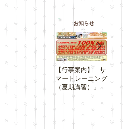
お知らせ
【行事案内】「サ
【お知
マートレーニング
み期間
（夏期講習）」の
トレー
お申込受付を開始
日程に
いたします。