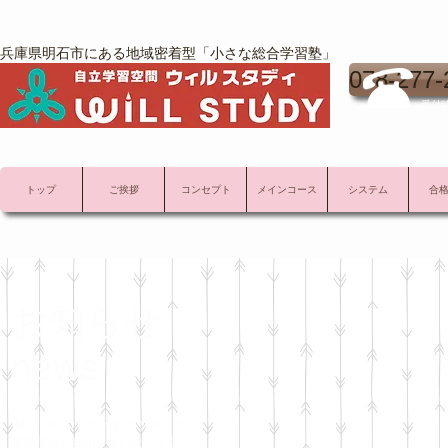
兵庫県明石市にある地域密着型「小さな総合学習塾」
078-277-
受付時
トップ
ご挨拶
コンセプト
メインコース
システム
合
お知らせ
news
WILL STUDY ウィル スタディの
最新情報をお知らせいたします。