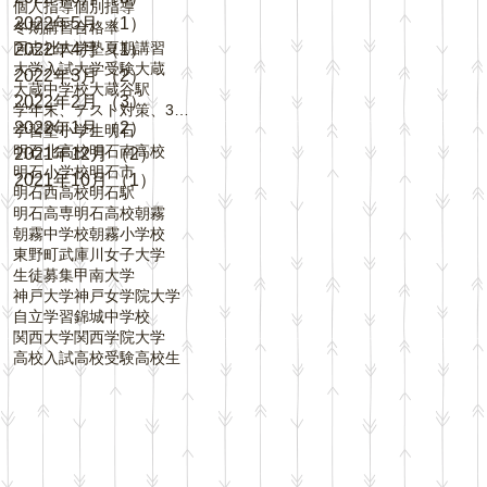
個人指導
個別指導
2022年5月
（1）
1件の記事
冬期講習
合格率
同志社大学
塾
夏期講習
2022年4月
（1）
1件の記事
大学入試
大学受験
大蔵
2022年3月
（2）
2件の記事
大蔵中学校
大蔵谷駅
2022年2月
（3）
3件の記事
学年末、テスト対策、3学期、内申点、評定、
2022年1月
（2）
2件の記事
学習塾
小学生
明石
明石北高校
明石南高校
2021年12月
（2）
2件の記事
明石小学校
明石市
2021年10月
（1）
1件の記事
明石西高校
明石駅
明石高専
明石高校
朝霧
朝霧中学校
朝霧小学校
東野町
武庫川女子大学
生徒募集
甲南大学
神戸大学
神戸女学院大学
自立学習
錦城中学校
関西大学
関西学院大学
高校入試
高校受験
高校生