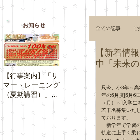
お知らせ
全ての記事
ご
【新着情報
中「未来の
【行事案内】「サ
【お知らせ】夏休
【お知
マートレーニング
み期間中の「通常
Goog
只今、小3年～高
（夏期講習）」の
トレーニング」の
プロフ
年の6月度[6月6
お申込受付を開始
日程について
（月）～]入学生
チコミ
若干名募集いた
いたします。
さい。
ております。
　新学年で学習
軌道に上手く乗