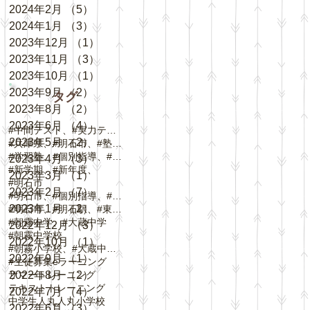
2024年2月
（5）
5件の記事
2024年1月
（3）
3件の記事
2023年12月
（1）
1件の記事
2023年11月
（3）
3件の記事
2023年10月
（1）
1件の記事
2023年9月
（2）
2件の記事
タグ
2023年8月
（2）
2件の記事
2023年6月
（4）
4件の記事
#中間テスト、#実力テスト、#テスト対策
2023年5月
（2）
2件の記事
#兵庫県、#明石市、#塾、#個別指導
#学習塾、#個別指導、#自立学習、#人丸小学校、#
2023年4月
（3）
3件の記事
#新学期、#新年度、
2023年3月
（1）
1件の記事
#明石市
2023年2月
（7）
7件の記事
#明石市、#個別指導、#春期講習、
2023年1月
（2）
2件の記事
#明石市、#明石駅、#東野町、#大蔵谷駅、#
#朝霧中学、#大蔵中学
2022年12月
（3）
3件の記事
#朝霧中学校
2022年10月
（1）
1件の記事
#朝霧小学校、#大蔵中学校、#中崎小学校、#
2022年9月
（1）
1件の記事
#生徒募集
eラーニング
サマートレーニング
2022年8月
（2）
2件の記事
テキスト
トレーニング
2022年7月
（4）
4件の記事
中学生
人丸
人丸小学校
2022年6月
（3）
3件の記事