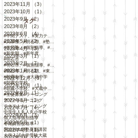
2023年11月
（3）
3件の記事
2023年10月
（1）
1件の記事
2023年9月
（2）
2件の記事
タグ
2023年8月
（2）
2件の記事
2023年6月
（4）
4件の記事
#中間テスト、#実力テスト、#テスト対策
2023年5月
（2）
2件の記事
#兵庫県、#明石市、#塾、#個別指導
#学習塾、#個別指導、#自立学習、#人丸小学校、#
2023年4月
（3）
3件の記事
#新学期、#新年度、
2023年3月
（1）
1件の記事
#明石市
2023年2月
（7）
7件の記事
#明石市、#個別指導、#春期講習、
2023年1月
（2）
2件の記事
#明石市、#明石駅、#東野町、#大蔵谷駅、#
#朝霧中学、#大蔵中学
2022年12月
（3）
3件の記事
#朝霧中学校
2022年10月
（1）
1件の記事
#朝霧小学校、#大蔵中学校、#中崎小学校、#
2022年9月
（1）
1件の記事
#生徒募集
eラーニング
サマートレーニング
2022年8月
（2）
2件の記事
テキスト
トレーニング
2022年7月
（4）
4件の記事
中学生
人丸
人丸小学校
2022年6月
（3）
3件の記事
個人指導
個別指導
2022年5月
（1）
1件の記事
冬期講習
合格率
同志社大学
塾
夏期講習
2022年4月
（1）
1件の記事
大学入試
大学受験
大蔵
2022年3月
（2）
2件の記事