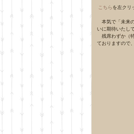
こちら
を左クリ
　本気で「未来の
いに期待いたして
　残席わずか（特に
ておりますので