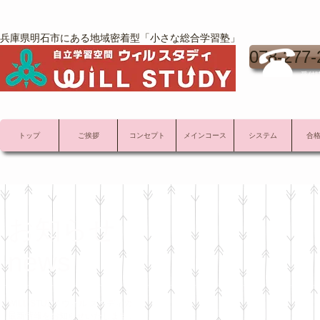
兵庫県明石市にある地域密着型「小さな総合学習塾」
078-277-
受付時
トップ
ご挨拶
コンセプト
メインコース
システム
合
お知らせ
news
WILL STUDY ウィル スタディの
最新情報をお知らせいたします。