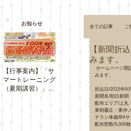
お知らせ
全ての記事
ご
【新聞折込
みます。
 ホームページ開設を記念して以下のとおり生徒募集チラシを新聞に折り込
【行事案内】「サ
【お知らせ】夏休
【お知
みます。 
マートレーニング
み期間中の「通常
Goog
（夏期講習）」の
トレーニング」の
プロフ
折込日/2015年6
お申込受付を開始
日程について
新聞名/朝日新聞
チコミ
配布エリア/上
いたします。
さい。
東朝霧丘・東仲
チラシ体裁/B4
配布部数/5,000枚