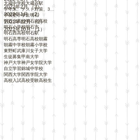
大蔵中学校
大蔵谷駅
2022年2月
（3）
3件の記事
学年末、テスト対策、3学期、内申点、評定、
2022年1月
（2）
2件の記事
学習塾
小学生
明石
明石北高校
明石南高校
2021年12月
（2）
2件の記事
明石小学校
明石市
2021年10月
（1）
1件の記事
明石西高校
明石駅
明石高専
明石高校
朝霧
朝霧中学校
朝霧小学校
東野町
武庫川女子大学
生徒募集
甲南大学
神戸大学
神戸女学院大学
自立学習
錦城中学校
関西大学
関西学院大学
高校入試
高校受験
高校生