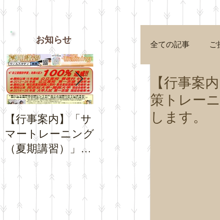
お知らせ
全ての記事
ご
【行事案内
策トレー
します。
【行事案内】「サ
【お知らせ】夏休
【お知
マートレーニング
み期間中の「通常
Goog
（夏期講習）」の
トレーニング」の
プロフ
お申込受付を開始
日程について
チコミ
いたします。
さい。