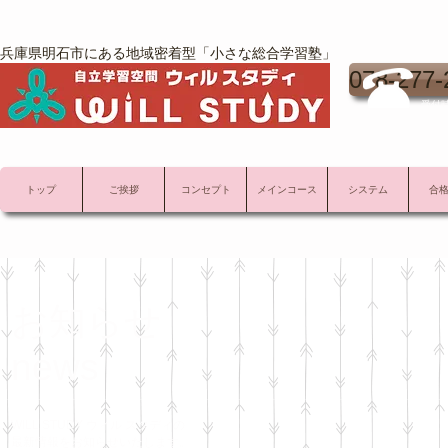
兵庫県明石市にある地域密着型「小さな総合学習塾」
078-277-
受付時
トップ
ご挨拶
コンセプト
メインコース
システム
合
お知らせ
news
WILL STUDY ウィル スタディの
最新情報をお知らせいたします。