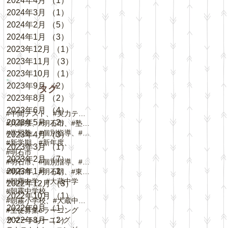
2024年4月
（1）
1件の記事
2024年3月
（1）
1件の記事
2024年2月
（5）
5件の記事
2024年1月
（3）
3件の記事
2023年12月
（1）
1件の記事
2023年11月
（3）
3件の記事
2023年10月
（1）
1件の記事
2023年9月
（2）
2件の記事
タグ
2023年8月
（2）
2件の記事
2023年6月
（4）
4件の記事
#中間テスト、#実力テスト、#テスト対策
2023年5月
（2）
2件の記事
#兵庫県、#明石市、#塾、#個別指導
#学習塾、#個別指導、#自立学習、#人丸小学校、#
2023年4月
（3）
3件の記事
#新学期、#新年度、
2023年3月
（1）
1件の記事
#明石市
2023年2月
（7）
7件の記事
#明石市、#個別指導、#春期講習、
2023年1月
（2）
2件の記事
#明石市、#明石駅、#東野町、#大蔵谷駅、#
#朝霧中学、#大蔵中学
2022年12月
（3）
3件の記事
#朝霧中学校
2022年10月
（1）
1件の記事
#朝霧小学校、#大蔵中学校、#中崎小学校、#
2022年9月
（1）
1件の記事
#生徒募集
eラーニング
サマートレーニング
2022年8月
（2）
2件の記事