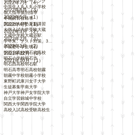
テキスト
トレーニング
2022年7月
（4）
4件の記事
中学生
人丸
人丸小学校
2022年6月
（3）
3件の記事
個人指導
個別指導
2022年5月
（1）
1件の記事
冬期講習
合格率
同志社大学
塾
夏期講習
2022年4月
（1）
1件の記事
大学入試
大学受験
大蔵
2022年3月
（2）
2件の記事
大蔵中学校
大蔵谷駅
2022年2月
（3）
3件の記事
学年末、テスト対策、3学期、内申点、評定、
2022年1月
（2）
2件の記事
学習塾
小学生
明石
明石北高校
明石南高校
2021年12月
（2）
2件の記事
明石小学校
明石市
2021年10月
（1）
1件の記事
明石西高校
明石駅
明石高専
明石高校
朝霧
朝霧中学校
朝霧小学校
東野町
武庫川女子大学
生徒募集
甲南大学
神戸大学
神戸女学院大学
自立学習
錦城中学校
関西大学
関西学院大学
高校入試
高校受験
高校生