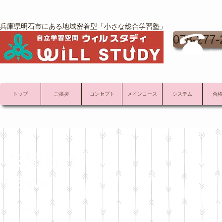
兵庫県明石市にある地域密着型「小さな総合学習塾」
078-277-
受付時
トップ
ご挨拶
コンセプト
メインコース
システム
合
お知らせ
news
WILL STUDY ウィル スタディの
最新情報をお知らせいたします。