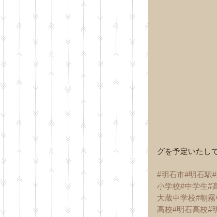
グを予定いたし
#明石市
#明石駅
小学校
#中学生
#
大蔵中学校
#朝
高校
#明石高校
#