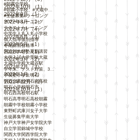
#朝霧中学校
2022年10月
（1）
1件の記事
#朝霧小学校、#大蔵中学校、#中崎小学校、#
2022年9月
（1）
1件の記事
#生徒募集
eラーニング
サマートレーニング
2022年8月
（2）
2件の記事
テキスト
トレーニング
2022年7月
（4）
4件の記事
中学生
人丸
人丸小学校
2022年6月
（3）
3件の記事
個人指導
個別指導
2022年5月
（1）
1件の記事
冬期講習
合格率
同志社大学
塾
夏期講習
2022年4月
（1）
1件の記事
大学入試
大学受験
大蔵
2022年3月
（2）
2件の記事
大蔵中学校
大蔵谷駅
2022年2月
（3）
3件の記事
学年末、テスト対策、3学期、内申点、評定、
2022年1月
（2）
2件の記事
学習塾
小学生
明石
明石北高校
明石南高校
2021年12月
（2）
2件の記事
明石小学校
明石市
2021年10月
（1）
1件の記事
明石西高校
明石駅
明石高専
明石高校
朝霧
朝霧中学校
朝霧小学校
東野町
武庫川女子大学
生徒募集
甲南大学
神戸大学
神戸女学院大学
自立学習
錦城中学校
関西大学
関西学院大学