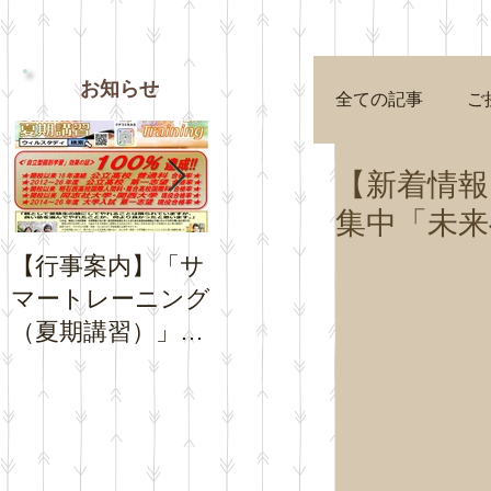
お知らせ
全ての記事
ご
【新着情報
集中「未来
【行事案内】「サ
【お知らせ】夏休
【お知
マートレーニング
み期間中の「通常
Goog
（夏期講習）」の
トレーニング」の
プロフ
お申込受付を開始
日程について
チコミ
いたします。
さい。