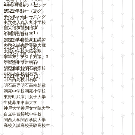
2022年9月
（1）
1件の記事
#生徒募集
eラーニング
サマートレーニング
2022年8月
（2）
2件の記事
テキスト
トレーニング
2022年7月
（4）
4件の記事
中学生
人丸
人丸小学校
2022年6月
（3）
3件の記事
個人指導
個別指導
2022年5月
（1）
1件の記事
冬期講習
合格率
同志社大学
塾
夏期講習
2022年4月
（1）
1件の記事
大学入試
大学受験
大蔵
2022年3月
（2）
2件の記事
大蔵中学校
大蔵谷駅
2022年2月
（3）
3件の記事
学年末、テスト対策、3学期、内申点、評定、
2022年1月
（2）
2件の記事
学習塾
小学生
明石
明石北高校
明石南高校
2021年12月
（2）
2件の記事
明石小学校
明石市
2021年10月
（1）
1件の記事
明石西高校
明石駅
明石高専
明石高校
朝霧
朝霧中学校
朝霧小学校
東野町
武庫川女子大学
生徒募集
甲南大学
神戸大学
神戸女学院大学
自立学習
錦城中学校
関西大学
関西学院大学
高校入試
高校受験
高校生