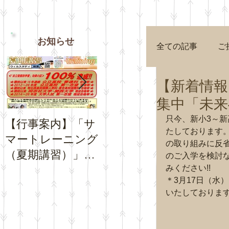
お知らせ
全ての記事
ご
【新着情報
集中「未来
只今、新小3～新
【行事案内】「サ
【お知らせ】夏休
【お知
たしております
マートレーニング
み期間中の「通常
Goog
の取り組みに反
（夏期講習）」の
トレーニング」の
プロフ
のご入学を検討な
お申込受付を開始
日程について
みください!!
チコミ
＊3月17日（水
いたします。
さい。
いたしておりま