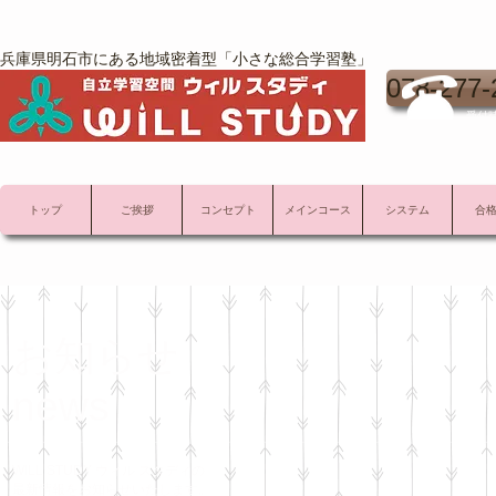
兵庫県明石市にある地域密着型「小さな総合学習塾」
078-277-
受付時
トップ
ご挨拶
コンセプト
メインコース
システム
合
お知らせ
news
WILL STUDY ウィル スタディの
最新情報をお知らせいたします。