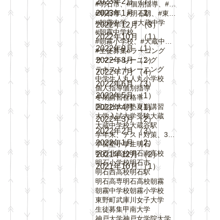
2023年2月
（7）
7件の記事
#明石市、#個別指導、#春期講習、
2023年1月
（2）
2件の記事
#明石市、#明石駅、#東野町、#大蔵谷駅、#
#朝霧中学、#大蔵中学
2022年12月
（3）
3件の記事
#朝霧中学校
2022年10月
（1）
1件の記事
#朝霧小学校、#大蔵中学校、#中崎小学校、#
2022年9月
（1）
1件の記事
#生徒募集
eラーニング
サマートレーニング
2022年8月
（2）
2件の記事
テキスト
トレーニング
2022年7月
（4）
4件の記事
中学生
人丸
人丸小学校
2022年6月
（3）
3件の記事
個人指導
個別指導
2022年5月
（1）
1件の記事
冬期講習
合格率
同志社大学
塾
夏期講習
2022年4月
（1）
1件の記事
大学入試
大学受験
大蔵
2022年3月
（2）
2件の記事
大蔵中学校
大蔵谷駅
2022年2月
（3）
3件の記事
学年末、テスト対策、3学期、内申点、評定、
2022年1月
（2）
2件の記事
学習塾
小学生
明石
明石北高校
明石南高校
2021年12月
（2）
2件の記事
明石小学校
明石市
2021年10月
（1）
1件の記事
明石西高校
明石駅
明石高専
明石高校
朝霧
朝霧中学校
朝霧小学校
東野町
武庫川女子大学
生徒募集
甲南大学
神戸大学
神戸女学院大学