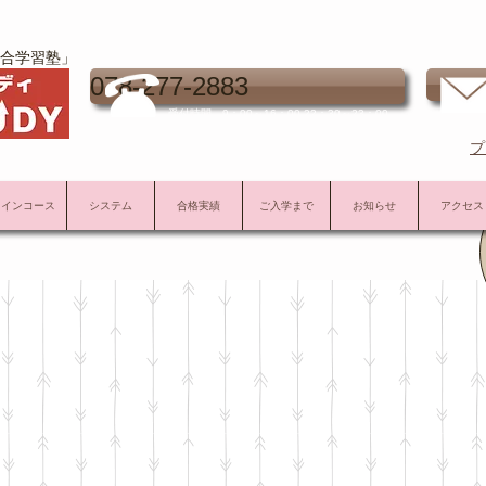
合学習塾」
お
078-277-2883
受付時間 9：00～16：00 22：30～23：00
プ
メインコース
システム
合格実績
ご入学まで
お知らせ
アクセス