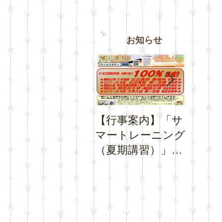
お知らせ
【行事案内】「サ
【お知
マートレーニング
み期間
（夏期講習）」の
トレー
お申込受付を開始
日程に
いたします。