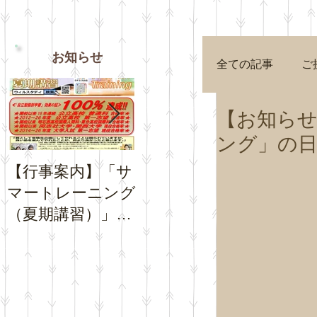
お知らせ
全ての記事
ご
【お知らせ
ング」の
【行事案内】「サ
【お知らせ】夏休
【お知
マートレーニング
み期間中の「通常
Goog
（夏期講習）」の
トレーニング」の
プロフ
お申込受付を開始
日程について
チコミ
いたします。
さい。