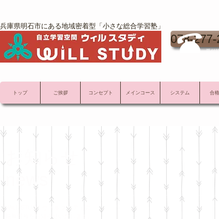
兵庫県明石市にある地域密着型「小さな総合学習塾」
078-277-
受付時
トップ
ご挨拶
コンセプト
メインコース
システム
合
お知らせ
news
WILL STUDY ウィル スタディの
最新情報をお知らせいたします。