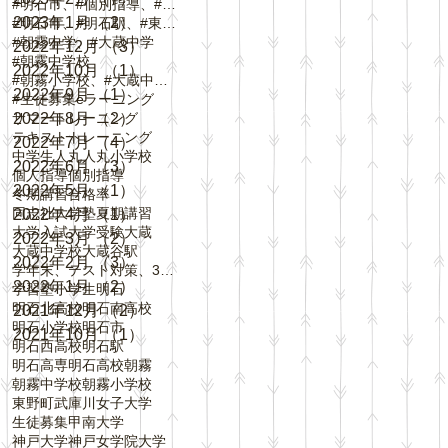
#明石市、#個別指導、#春期講習、
2023年1月
（2）
2件の記事
#明石市、#明石駅、#東野町、#大蔵谷駅、#
#朝霧中学、#大蔵中学
2022年12月
（3）
3件の記事
#朝霧中学校
2022年10月
（1）
1件の記事
#朝霧小学校、#大蔵中学校、#中崎小学校、#
2022年9月
（1）
1件の記事
#生徒募集
eラーニング
サマートレーニング
2022年8月
（2）
2件の記事
テキスト
トレーニング
2022年7月
（4）
4件の記事
中学生
人丸
人丸小学校
2022年6月
（3）
3件の記事
個人指導
個別指導
2022年5月
（1）
1件の記事
冬期講習
合格率
同志社大学
塾
夏期講習
2022年4月
（1）
1件の記事
大学入試
大学受験
大蔵
2022年3月
（2）
2件の記事
大蔵中学校
大蔵谷駅
2022年2月
（3）
3件の記事
学年末、テスト対策、3学期、内申点、評定、
2022年1月
（2）
2件の記事
学習塾
小学生
明石
明石北高校
明石南高校
2021年12月
（2）
2件の記事
明石小学校
明石市
2021年10月
（1）
1件の記事
明石西高校
明石駅
明石高専
明石高校
朝霧
朝霧中学校
朝霧小学校
東野町
武庫川女子大学
生徒募集
甲南大学
神戸大学
神戸女学院大学