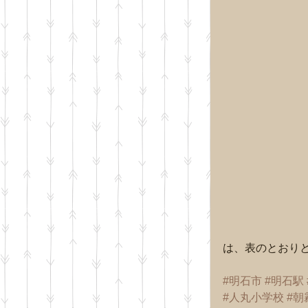
は、表のとおり
#明石市
#明石駅
#人丸小学校
#朝