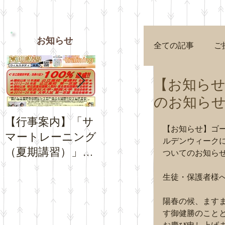
お知らせ
全ての記事
ご
【お知ら
のお知ら
【行事案内】「サ
【お知らせ】夏休
【お知
【お知らせ】ゴ
マートレーニング
み期間中の「通常
Goog
ルデンウィーク
（夏期講習）」の
トレーニング」の
プロフ
ついてのお知ら
お申込受付を開始
日程について
チコミ
生徒・保護者様
いたします。
さい。
陽春の候、ます
す御健勝のこと