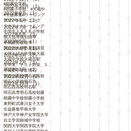
#朝霧中学校
2022年10月
（1）
1件の記事
#朝霧小学校、#大蔵中学校、#中崎小学校、#
2022年9月
（1）
1件の記事
#生徒募集
eラーニング
サマートレーニング
2022年8月
（2）
2件の記事
テキスト
トレーニング
2022年7月
（4）
4件の記事
中学生
人丸
人丸小学校
2022年6月
（3）
3件の記事
個人指導
個別指導
2022年5月
（1）
1件の記事
冬期講習
合格率
同志社大学
塾
夏期講習
2022年4月
（1）
1件の記事
大学入試
大学受験
大蔵
2022年3月
（2）
2件の記事
大蔵中学校
大蔵谷駅
2022年2月
（3）
3件の記事
学年末、テスト対策、3学期、内申点、評定、
2022年1月
（2）
2件の記事
学習塾
小学生
明石
明石北高校
明石南高校
2021年12月
（2）
2件の記事
明石小学校
明石市
2021年10月
（1）
1件の記事
明石西高校
明石駅
明石高専
明石高校
朝霧
朝霧中学校
朝霧小学校
東野町
武庫川女子大学
生徒募集
甲南大学
神戸大学
神戸女学院大学
自立学習
錦城中学校
関西大学
関西学院大学