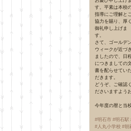
お慶び申し上げ
す。平素は本校
指導にご理解と
協力を賜り、厚
御礼申し上げま
す。
さて、ゴールデ
ウィークが近づ
ましたので、日
につきましての
書を配らせてい
だきます。
どうぞ、ご確認
ださいますよう
今年度の暦と当
#明石市
#明石駅
#人丸小学校
#朝