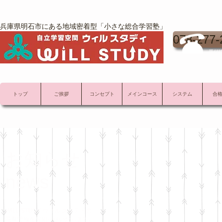
兵庫県明石市にある地域密着型「小さな総合学習塾」
078-277-
受付時
トップ
ご挨拶
コンセプト
メインコース
システム
合
お知らせ
news
WILL STUDY ウィル スタディの
最新情報をお知らせいたします。