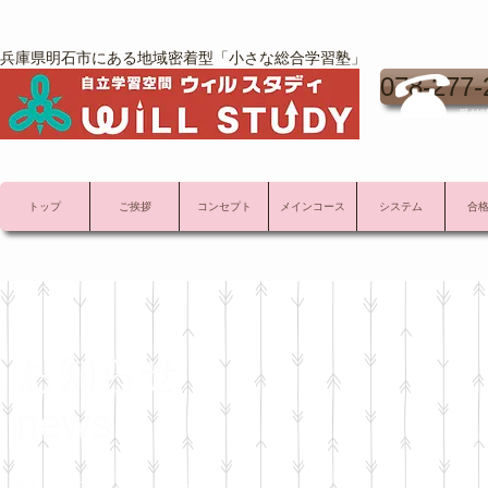
兵庫県明石市にある地域密着型「小さな総合学習塾」
078-277-
受付時
トップ
ご挨拶
コンセプト
メインコース
システム
合
お知らせ
news
WILL STUDY ウィル スタディの