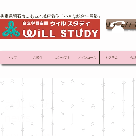
兵庫県明石市にある地域密着型「小さな総合学習塾」
078-277-
受付時
トップ
ご挨拶
コンセプト
メインコース
システム
合
お知らせ
news
WILL STUDY ウィル スタディの