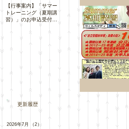
【行事案内】「サマー
【お知らせ】夏休み期
【お知
トレーニング（夏期講
間中の「通常トレーニ
ジネ
習）」のお申込受付を
ング」の日程について
クチ
開始いたします。
い。
更新履歴
2026年7月
（2）
2件の記事