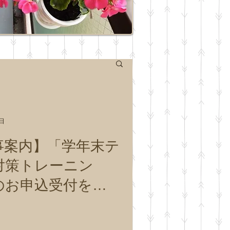
1日
事案内】「学年末テ
対策トレーニン
のお申込受付を開
たします。