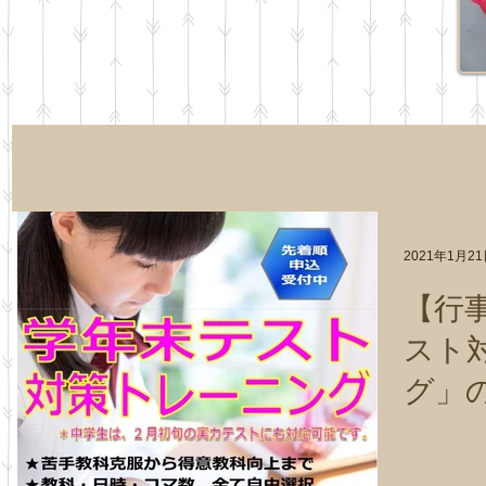
2021年1月2
【行
スト
グ」
始い