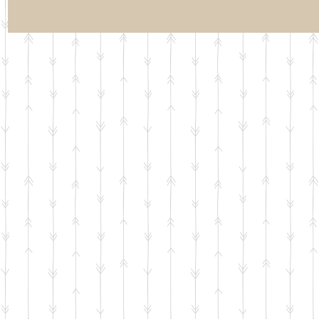
らせ】夏休み期
【お知らせ】Google ビ
【行事案内】「
「通常トレーニ
ジネスプロフィールの
末テスト対策
の日程について
クチコミをご覧くださ
ング」のお申
い。
開始いたしま