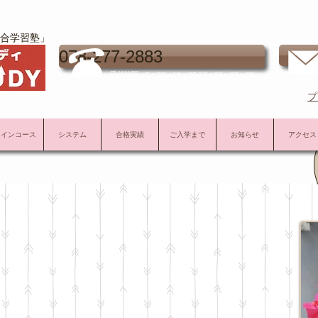
合学習塾」
お
078-277-2883
受付時間 9：00～16：00 22：30～23：00
プ
メインコース
システム
合格実績
ご入学まで
お知らせ
アクセス