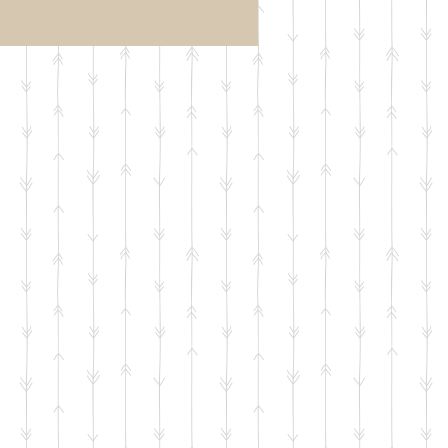
1学期期
【行事案内】「1学期中
トレーニ
間テスト対策トレーニ
込受付を
ング」のお申込受付を
す。
開始いたします。