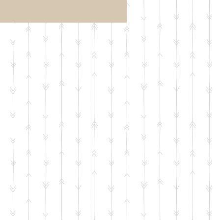
1学期期
【行事案内】「1学期中
トレーニ
間テスト対策トレーニ
込受付を
ング」のお申込受付を
す。
開始いたします。