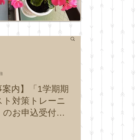
0日
事案内】「1学期期
スト対策トレーニ
」のお申込受付を
いたします。