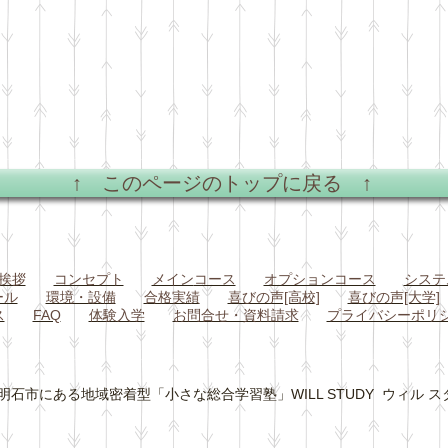
↑ このページのトップに戻る ↑
挨拶
コンセプト
メイン
コース
オプションコース
システ
ール
環境・設備
合格実績
喜びの声[高校]
喜びの声[大学]
ス
FAQ
体験入学
お問合せ・資料請求
プライバシーポリ
石市にある地域密着型「小さな総合学習塾」WILL STUDY ウィル スタディ All