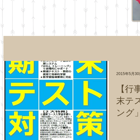
2015年5月3
【行
末テ
ング
開始