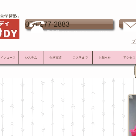
合学習塾」
お
078-277-2883
受付時間 9：00～16：00 22：30～23：00
プ
メインコース
システム
合格実績
ご入学まで
お知らせ
アクセス