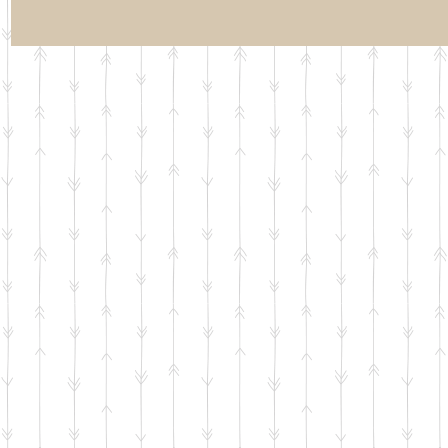
らせ】夏休み期
【お知らせ】Google ビ
【行事案内】「
「通常トレーニ
ジネスプロフィールの
末テスト対策
の日程について
クチコミをご覧くださ
ング」のお申
い。
開始いたしま