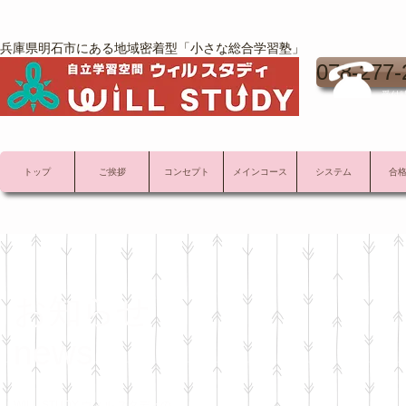
兵庫県明石市にある地域密着型「小さな総合学習塾」
078-277-
受付時
トップ
ご挨拶
コンセプト
メインコース
システム
合
お知らせ
news
WILL STUDY ウィル スタディの