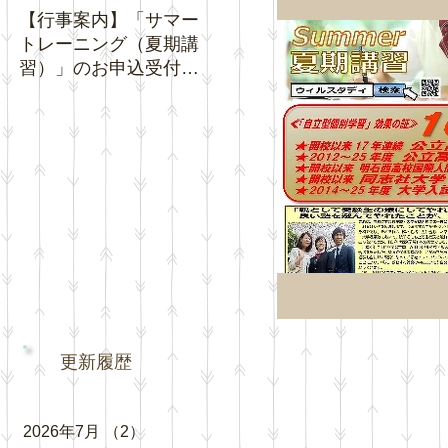
【行事案内】「サマー
【お知らせ】夏休み期
【お知
トレーニング（夏期講
間中の「通常トレーニ
ジネ
習）」のお申込受付を
ング」の日程について
クチ
開始いたします。
い。
更新履歴
2026年7月
（2）
2件の記事