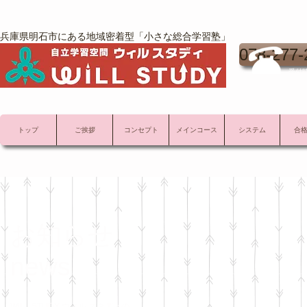
兵庫県明石市にある地域密着型「小さな総合学習塾」
078-277-
受付時
トップ
ご挨拶
コンセプト
メインコース
システム
合
お知らせ
news
WILL STUDY ウィル スタディの